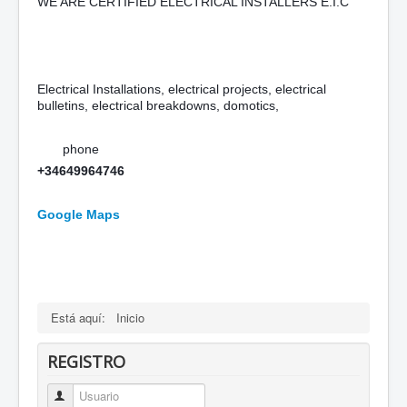
WE ARE CERTIFIED ELECTRICAL INSTALLERS E.I.C
Electrical Installations, electrical projects, electrical
bulletins, electrical breakdowns, domotics,
phone
+34649964746
Google Maps
Está aquí:
Inicio
REGISTRO
Usuario